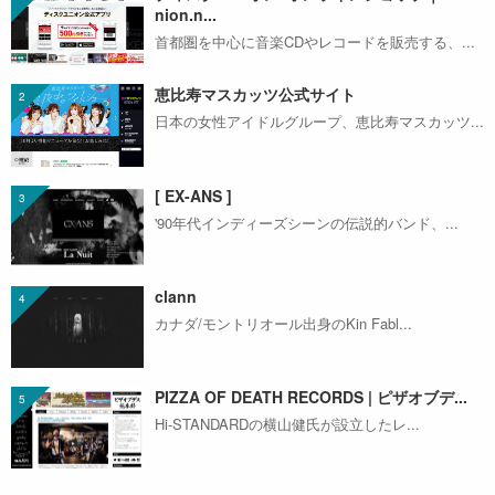
nion.n...
首都圏を中心に音楽CDやレコードを販売する、...
恵比寿マスカッツ公式サイト
日本の女性アイドルグループ、恵比寿マスカッツ...
[ EX-ANS ]
'90年代インディーズシーンの伝説的バンド、...
clann
カナダ/モントリオール出身のKin Fabl...
PIZZA OF DEATH RECORDS | ピザオブデ...
Hi-STANDARDの横山健氏が設立したレ...