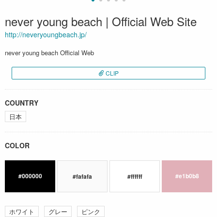
never young beach | Official Web Site
http://neveryoungbeach.jp/
never young beach Official Web
CLIP
COUNTRY
日本
COLOR
#000000
#e1b0b8
#fafafa
#ffffff
ホワイト
グレー
ピンク