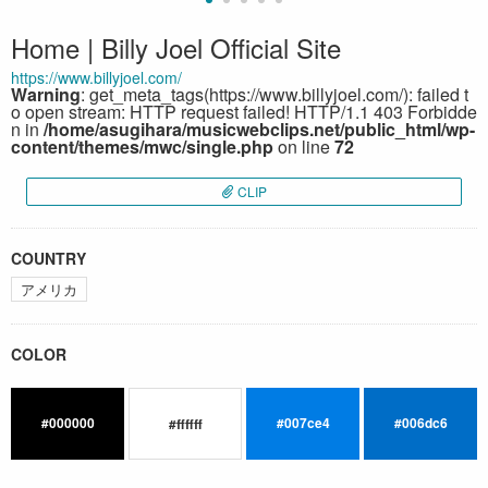
Home | Billy Joel Official Site
https://www.billyjoel.com/
Warning
: get_meta_tags(https://www.billyjoel.com/): failed t
o open stream: HTTP request failed! HTTP/1.1 403 Forbidde
n in
/home/asugihara/musicwebclips.net/public_html/wp-
content/themes/mwc/single.php
on line
72
CLIP
COUNTRY
アメリカ
COLOR
#000000
#007ce4
#006dc6
#ffffff