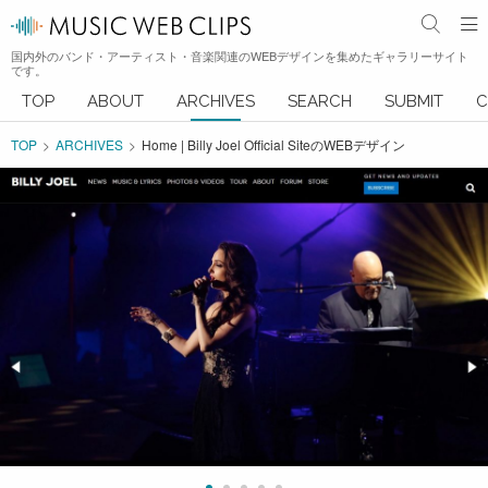
国内外のバンド・アーティスト・音楽関連のWEBデザインを集めたギャラリーサイト
です。
TOP
ABOUT
ARCHIVES
SEARCH
SUBMIT
C
TOP
ARCHIVES
Home | Billy Joel Official SiteのWEBデザイン