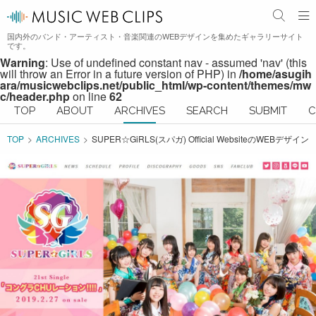
国内外のバンド・アーティスト・音楽関連のWEBデザインを集めたギャラリーサイト
です。
Warning
: Use of undefined constant nav - assumed 'nav' (this
will throw an Error in a future version of PHP) in
/home/asugih
ara/musicwebclips.net/public_html/wp-content/themes/mw
c/header.php
on line
62
TOP
ABOUT
ARCHIVES
SEARCH
SUBMIT
C
TOP
ARCHIVES
SUPER☆GiRLS(スパガ) Official WebsiteのWEBデザイン