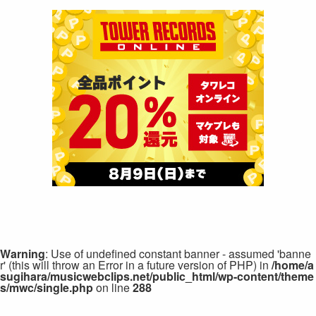
Warning
: Use of undefined constant banner - assumed 'banne
r' (this will throw an Error in a future version of PHP) in
/home/a
sugihara/musicwebclips.net/public_html/wp-content/theme
s/mwc/single.php
on line
288