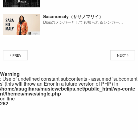
Sasanomaly（ササノマリイ）
Diosのメンバーとしても知られるシンガー...
PREV
NEXT
Warning
: Use of undefined constant subcontents - assumed 'subcontent
s' (this will throw an Error in a future version of PHP) in
/home/asugihara/musicwebclips.net/public_html/wp-conte
nt/themes/mwc/single.php
on line
282