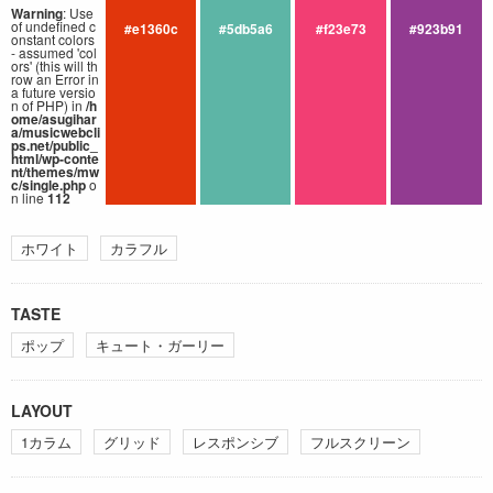
Warning
: Use
of undefined c
#e1360c
#5db5a6
#f23e73
#923b91
onstant colors
- assumed 'col
ors' (this will th
row an Error in
a future versio
n of PHP) in
/h
ome/asugihar
a/musicwebcli
ps.net/public_
html/wp-conte
nt/themes/mw
c/single.php
o
n line
112
ホワイト
カラフル
TASTE
ポップ
キュート・ガーリー
LAYOUT
1カラム
グリッド
レスポンシブ
フルスクリーン