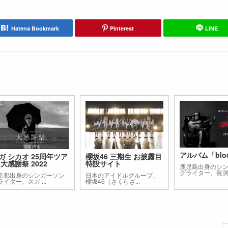
Hatena Bookmark
Pinterest
LINE
アルバム「blo
ガ シカオ 25周年ツア
櫻坂46 三期生 お披露目
 大感謝祭 2022
特設サイト
鹿児島出身のシ
グライター、長渕 .
京都出身のシンガーソン
日本のアイドルグループ、
ライター、スガ ...
櫻坂46（さくらざ...