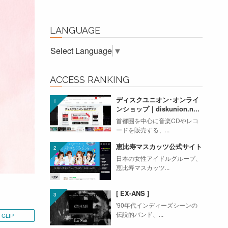
LANGUAGE
Select Language
▼
ACCESS RANKING
ディスクユニオン･オンライ
ンショップ｜diskunion.n...
首都圏を中心に音楽CDやレコ
ードを販売する、...
恵比寿マスカッツ公式サイト
日本の女性アイドルグループ、
恵比寿マスカッツ...
[ EX-ANS ]
'90年代インディーズシーンの
伝説的バンド、...
CLIP