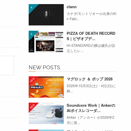
clann
カナダ/モントリオール出身のKi
n Fabl...
PIZZA OF DEATH RECORD
S | ピザオブデ...
Hi-STANDARDの横山健氏が設
立したレ...
NEW POSTS
マグロック ＆ ポップ 2026
2026年10月3日(土)・4日(日)に
静...
Soundcore Work｜Ankerの
AIボイスレコーダ...
Anker（アンカー）が2026年2
月に発...