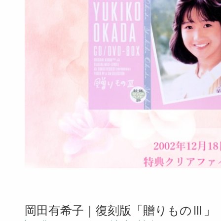
岡田有希子｜復刻版「贈りものⅢ」