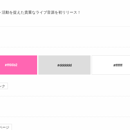
ト活動を捉えた貴重なライブ音源を初リリース！
#ff66b2
#dddddd
#ffffff
ンク
ページ