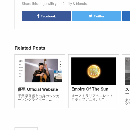
Share this page with your family & friends.
Facebook
Twitter
Related Posts
Empire Of The Sun
優里 Official Website
ス
ー
オーストラリアのエレクト
千葉県幕張市出身のシンガ
ロポップデュオ、Em...
ーソングライター、...
東
グ