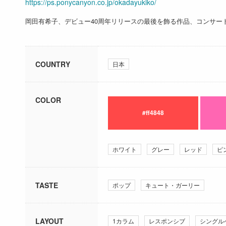
https://ps.ponycanyon.co.jp/okadayukiko/
岡田有希子、デビュー40周年リリースの最後を飾る作品、コンサー
COUNTRY
日本
COLOR
#ff4848
ホワイト
グレー
レッド
ピ
TASTE
ポップ
キュート・ガーリー
LAYOUT
1カラム
レスポンシブ
シングル