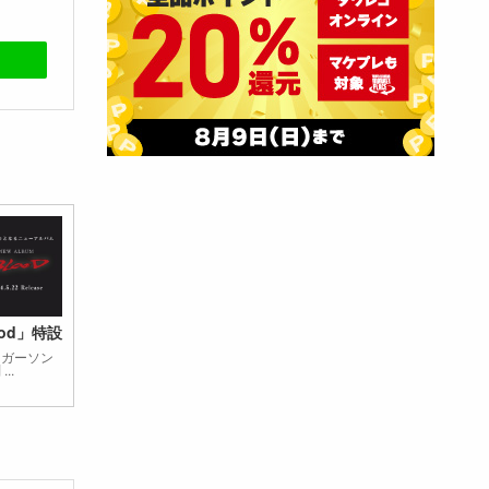
od」特設
ンガーソン
..