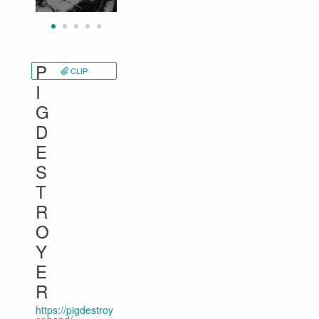
P
CLIP
I
G
D
E
S
T
R
O
Y
E
R
https://pigdestroy