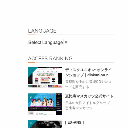
LANGUAGE
Select Language
▼
ACCESS RANKING
ディスクユニオン･オンライ
ンショップ｜diskunion.n...
首都圏を中心に音楽CDやレコ
ードを販売する、...
恵比寿マスカッツ公式サイト
日本の女性アイドルグループ、
恵比寿マスカッツ...
[ EX-ANS ]