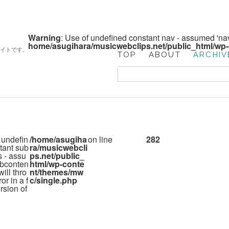
Warning
: Use of undefined constant nav - assumed 'nav'
home/asugihara/musicwebclips.net/public_html/wp
サイトです。
TOP
ABOUT
ARCHIV
 undefin
/home/asugiha
on line
282
tant sub
ra/musicwebcli
s - assu
ps.net/public_
bconten
html/wp-conte
 will thro
nt/themes/mw
or in a f
c/single.php
rsion of