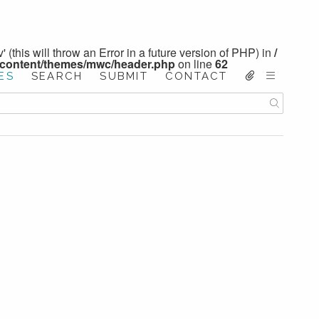
 (this will throw an Error in a future version of PHP) in
/
-content/themes/mwc/header.php
on line
62
ES
SEARCH
SUBMIT
CONTACT