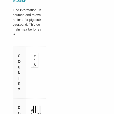
er.band/
Find information, re
sources and releva
nt links for pigdestr
oyer.band. This do
main may be for sa
le.
C
ア
メ
O
リ
カ
U
N
T
R
Y
C
W
O
a
#
#