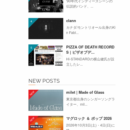
'90年代インディーズシーンの
伝説的バンド、...
clann
カナダ/モントリオール出身のKi
n Fabl...
PIZZA OF DEATH RECORD
S | ピザオブデ...
Hi-STANDARDの横山健氏が設
立したレ...
NEW POSTS
milet | Made of Glass
東京都出身のシンガーソングラ
イター、mil...
マグロック ＆ ポップ 2026
2026年10月3日(土)・4日(日)に