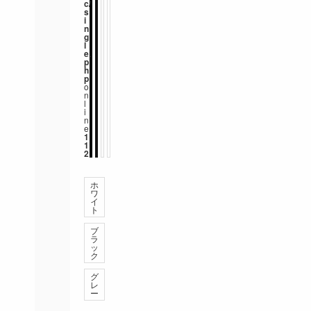
c/
s
i
n
g
l
e.
p
h
p
o
n
l
i
n
e
1
1
2
ホ
ワ
イ
ト
ブ
ラ
ッ
ク
グ
レ
ー