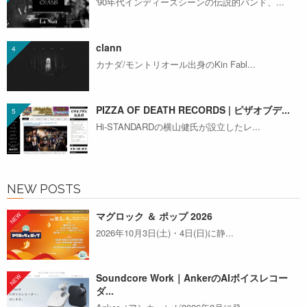
'90年代インディーズシーンの伝説的バンド、...
clann
カナダ/モントリオール出身のKin Fabl...
PIZZA OF DEATH RECORDS | ピザオブデ...
Hi-STANDARDの横山健氏が設立したレ...
NEW POSTS
マグロック ＆ ポップ 2026
2026年10月3日(土)・4日(日)に静...
Soundcore Work｜AnkerのAIボイスレコー
ダ...