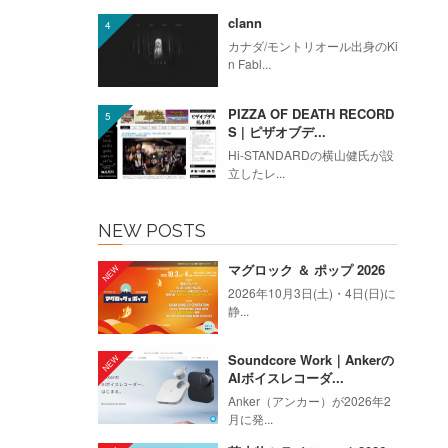
clann
カナダ/モントリオール出身のKi
n Fabl...
PIZZA OF DEATH RECORD
S | ピザオブデ...
Hi-STANDARDの横山健氏が設
立したレ...
NEW POSTS
マグロック ＆ ポップ 2026
2026年10月3日(土)・4日(日)に
静...
Soundcore Work｜Ankerの
AIボイスレコーダ...
Anker（アンカー）が2026年2
月に発...