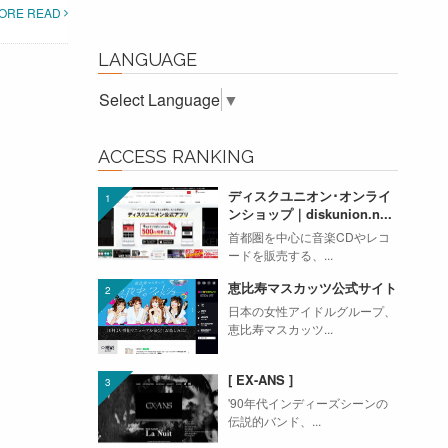
ORE READ
LANGUAGE
Select Language
▼
ACCESS RANKING
ディスクユニオン･オンライ
ンショップ｜diskunion.n...
首都圏を中心に音楽CDやレコ
ードを販売する、...
恵比寿マスカッツ公式サイト
日本の女性アイドルグループ、
恵比寿マスカッツ...
[ EX-ANS ]
'90年代インディーズシーンの
伝説的バンド、...