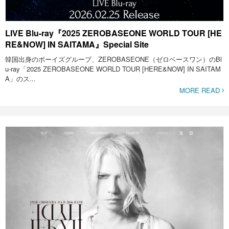
LIVE Blu-ray『2025 ZEROBASEONE WORLD TOUR [HE
RE&NOW] IN SAITAMA』Special Site
韓国出身のボーイズグループ、ZEROBASEONE（ゼロベースワン）のBl
u-ray「2025 ZEROBASEONE WORLD TOUR [HERE&NOW] IN SAITAM
A」のス...
MORE READ