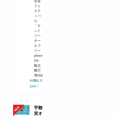
音楽
フェ
ステ
ィバ
ル
「サ
ント
リー
オー
ルフ
リー
prese
nts
氣志
團万
博202
6...
MORE R
EAD
宇都
宮オ