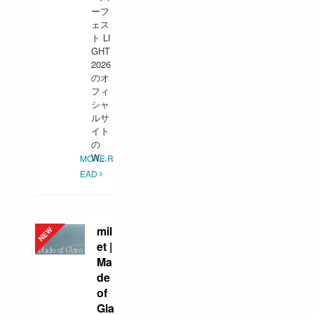
ーフ
ェス
ト LI
GHT
2026
のオ
フィ
シャ
ルサ
イト
の
W...
MORE R
EAD
mil
et |
Ma
de
of
Gla