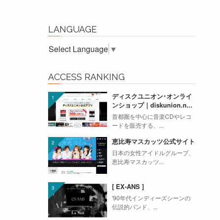
LANGUAGE
Select Language
▼
ACCESS RANKING
ディスクユニオン･オンライ
ンショップ｜diskunion.n...
首都圏を中心に音楽CDやレコ
ードを販売する、...
恵比寿マスカッツ公式サイト
日本の女性アイドルグループ、
恵比寿マスカッツ...
[ EX-ANS ]
'90年代インディーズシーンの
伝説的バンド、...