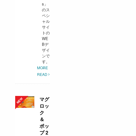
s」
のス
ペシ
ャル
サイ
トの
WE
Bデ
ザイ
ンで
す。
...
MORE
READ
マグ
ロッ
ク
＆
ポッ
プ 2