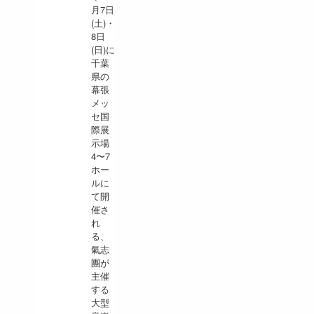
月7日
(土)・
8日
(日)に
千葉
県の
幕張
メッ
セ国
際展
示場
4〜7
ホー
ルに
て開
催さ
れ
る、
氣志
團が
主催
する
大型