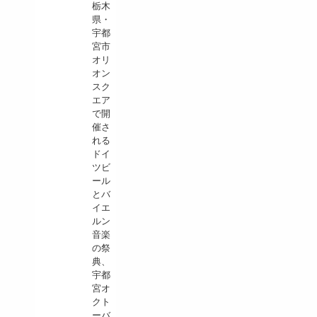
栃木
県・
宇都
宮市
オリ
オン
スク
エア
で開
催さ
れる
ドイ
ツビ
ール
とバ
イエ
ルン
音楽
の祭
典、
宇都
宮オ
クト
ーバ