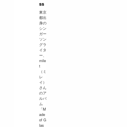
ss
東京
都出
身の
シン
ガー
ソン
グラ
イタ
ー、
mile
t
（ミ
レ
イ）
さん
のア
ルバ
ム
「M
ade
of G
las