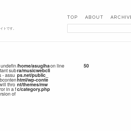
TOP
ABOUT
ARCHIV
サイトです。
 undefin
/home/asugiha
on line
50
tant sub
ra/musicwebcli
s - assu
ps.net/public_
bconten
html/wp-conte
 will thro
nt/themes/mw
or in a f
c/category.php
rsion of