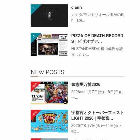
clann
カナダ/モントリオール出身のKi
n Fabl...
PIZZA OF DEATH RECORD
S | ピザオブデ...
Hi-STANDARDの横山健氏が設
立したレ...
NEW POSTS
氣志團万博2026
2026年11月7日(土)・8日(日)に
千...
宇都宮オクトーバーフェスト
LIGHT 2026 | 宇都宮...
2026年8月7日(金)〜11日(火・
祝)...