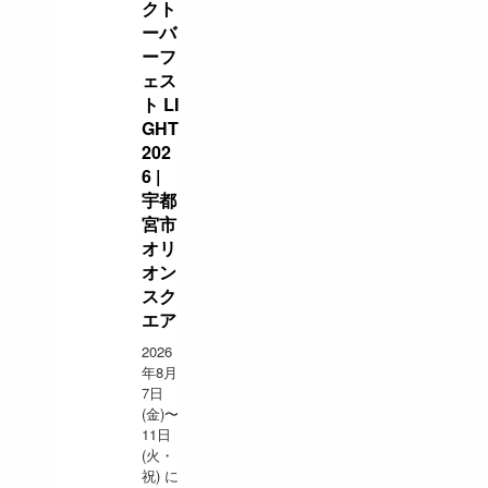
クト
ーバ
ーフ
ェス
ト LI
GHT
202
6 |
宇都
宮市
オリ
オン
スク
エア
2026
年8月
7日
(金)〜
11日
(火・
祝) に