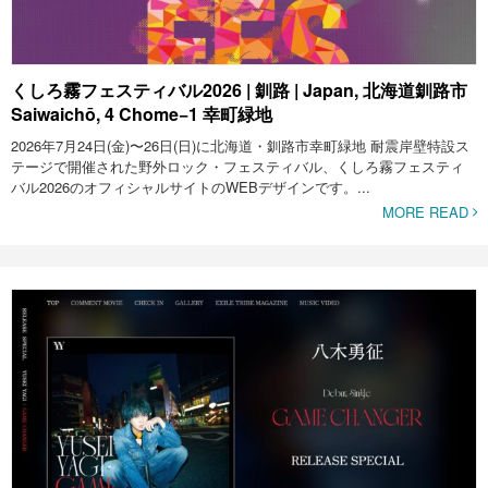
くしろ霧フェスティバル2026 | 釧路 | Japan, 北海道釧路市
Saiwaichō, 4 Chome−1 幸町緑地
2026年7月24日(金)〜26日(日)に北海道・釧路市幸町緑地 耐震岸壁特設ス
テージで開催された野外ロック・フェスティバル、くしろ霧フェスティ
バル2026のオフィシャルサイトのWEBデザインです。...
MORE READ