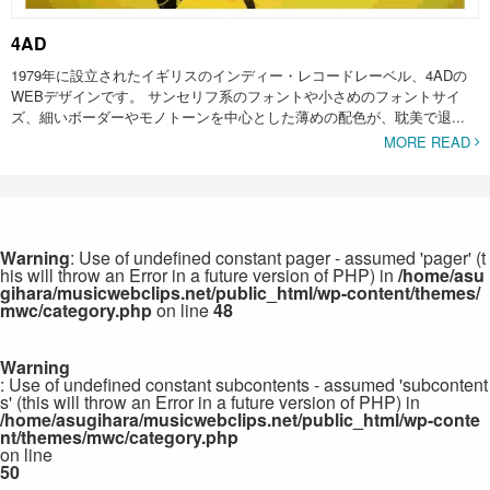
4AD
1979年に設立されたイギリスのインディー・レコードレーベル、4ADの
WEBデザインです。 サンセリフ系のフォントや小さめのフォントサイ
ズ、細いボーダーやモノトーンを中心とした薄めの配色が、耽美で退...
MORE READ
Warning
: Use of undefined constant pager - assumed 'pager' (t
his will throw an Error in a future version of PHP) in
/home/asu
gihara/musicwebclips.net/public_html/wp-content/themes/
mwc/category.php
on line
48
Warning
: Use of undefined constant subcontents - assumed 'subcontent
s' (this will throw an Error in a future version of PHP) in
/home/asugihara/musicwebclips.net/public_html/wp-conte
nt/themes/mwc/category.php
on line
50