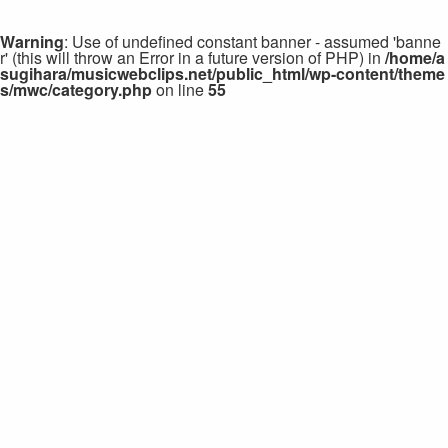
Warning
: Use of undefined constant banner - assumed 'banne
r' (this will throw an Error in a future version of PHP) in
/home/a
sugihara/musicwebclips.net/public_html/wp-content/theme
s/mwc/category.php
on line
55