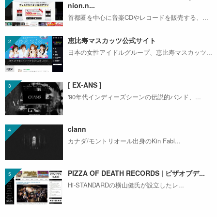
nion.n...
首都圏を中心に音楽CDやレコードを販売する、...
恵比寿マスカッツ公式サイト
日本の女性アイドルグループ、恵比寿マスカッツ...
[ EX-ANS ]
'90年代インディーズシーンの伝説的バンド、...
clann
カナダ/モントリオール出身のKin Fabl...
PIZZA OF DEATH RECORDS | ピザオブデ...
Hi-STANDARDの横山健氏が設立したレ...