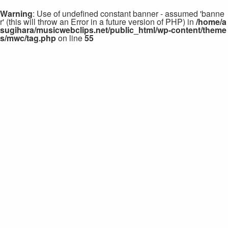
Warning
: Use of undefined constant banner - assumed 'banne
r' (this will throw an Error in a future version of PHP) in
/home/a
sugihara/musicwebclips.net/public_html/wp-content/theme
s/mwc/tag.php
on line
55