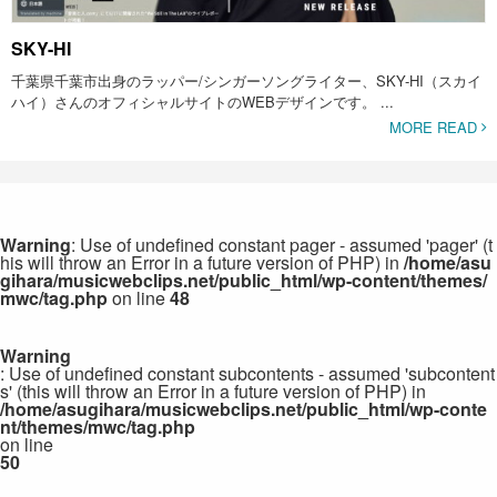
SKY-HI
千葉県千葉市出身のラッパー/シンガーソングライター、SKY-HI（スカイ
ハイ）さんのオフィシャルサイトのWEBデザインです。 ...
MORE READ
Warning
: Use of undefined constant pager - assumed 'pager' (t
his will throw an Error in a future version of PHP) in
/home/asu
gihara/musicwebclips.net/public_html/wp-content/themes/
mwc/tag.php
on line
48
Warning
: Use of undefined constant subcontents - assumed 'subcontent
s' (this will throw an Error in a future version of PHP) in
/home/asugihara/musicwebclips.net/public_html/wp-conte
nt/themes/mwc/tag.php
on line
50