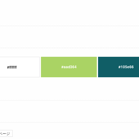
#aad364
#105e66
#ffffff
ページ