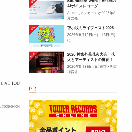
Soundcore Work｜Ankerの
AIボイスレコーダ...
Anker（アンカー）が2026年2
月に発...
苫小牧ミライフェスト2026
2026年9月12日(土)・13日(日)
に...
2026 神宮外苑花火大会 | 花
火とアーティストの響宴！
2026年8月8日(土)に東京・明治
神宮外...
VE TOU
PR
: 2020/04/24