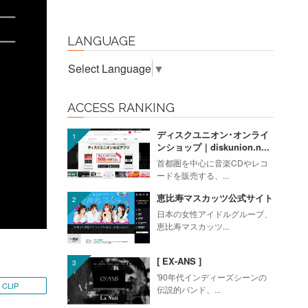
LANGUAGE
Select Language
▼
ACCESS RANKING
ディスクユニオン･オンライ
ンショップ｜diskunion.n...
首都圏を中心に音楽CDやレコ
ードを販売する、...
恵比寿マスカッツ公式サイト
日本の女性アイドルグループ、
恵比寿マスカッツ...
[ EX-ANS ]
'90年代インディーズシーンの
CLIP
伝説的バンド、...