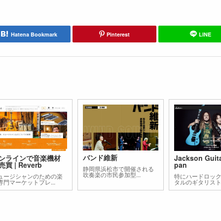
Hatena Bookmark
Pinterest
LINE
バンド維新
ンラインで音楽機材
Jackson Guita
買 | Reverb
pan
静岡県浜松市で開催される
吹奏楽の市民参加型...
ュージシャンのための楽
特にハードロック
専門マーケットプレ...
タルのギタリスト.