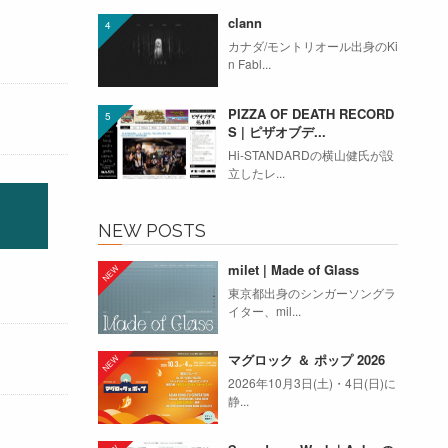
clann
カナダ/モントリオール出身のKi
n Fabl...
PIZZA OF DEATH RECORD
S | ピザオブデ...
Hi-STANDARDの横山健氏が設
立したレ...
NEW POSTS
milet | Made of Glass
東京都出身のシンガーソングラ
イター、mil...
マグロック ＆ ポップ 2026
2026年10月3日(土)・4日(日)に
静...