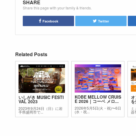
SHARE
Share this page with your family & friends.
Facebook
Twitter
Related Posts
KOBE MELLOW CRUIS
いしがき MUSIC FESTI
オ
E 2026｜コーベ メロ...
VAL 2023
を売
2026年5月5日(火・祝)〜6日
2023年9月24日（日）に岩
ミ
(水・祝...
手県盛岡市で...
器