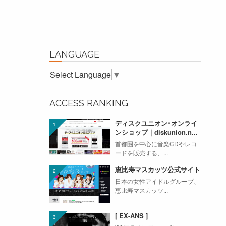
LANGUAGE
Select Language
▼
ACCESS RANKING
ディスクユニオン･オンライ
ンショップ｜diskunion.n...
首都圏を中心に音楽CDやレコ
ードを販売する、...
恵比寿マスカッツ公式サイト
日本の女性アイドルグループ、
恵比寿マスカッツ...
[ EX-ANS ]