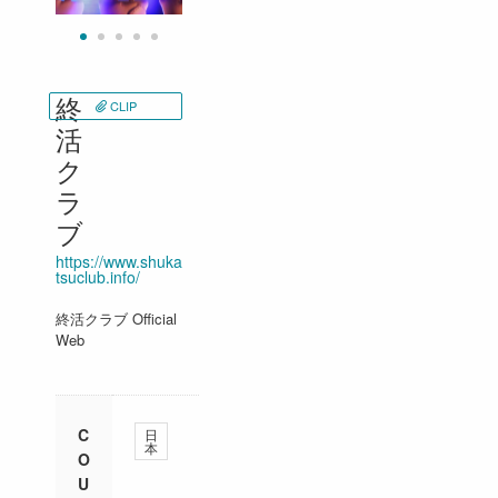
終
CLIP
活
ク
ラ
ブ
https://www.shuka
tsuclub.info/
終活クラブ Official
Web
C
日
本
O
U