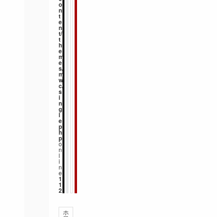
o
n
t
e
n
t/
t
h
e
m
e
s/
m
w
c/
s
i
n
g
l
e.
p
h
p
o
n
l
i
n
e
1
1
2
ホ