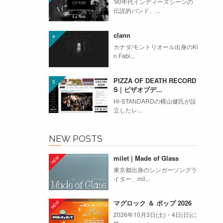
'90年代インディーズシーンの
伝説的バンド、...
clann
カナダ/モントリオール出身のKi
n Fabl...
PIZZA OF DEATH RECORD
S | ピザオブデ...
Hi-STANDARDの横山健氏が設
立したレ...
NEW POSTS
milet | Made of Glass
東京都出身のシンガーソングラ
イター、mil...
マグロック ＆ ポップ 2026
2026年10月3日(土)・4日(日)に