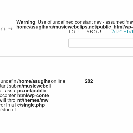
Warning
: Use of undefined constant nav - assumed 'nav'
home/asugihara/musicwebclips.net/public_html/wp
サイトです。
TOP
ABOUT
ARCHIV
 undefin
/home/asugiha
on line
282
tant sub
ra/musicwebcli
s - assu
ps.net/public_
bconten
html/wp-conte
 will thro
nt/themes/mw
or in a f
c/single.php
rsion of