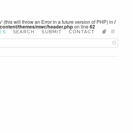
 (this will throw an Error in a future version of PHP) in
/
-content/themes/mwc/header.php
on line
62
ES
SEARCH
SUBMIT
CONTACT