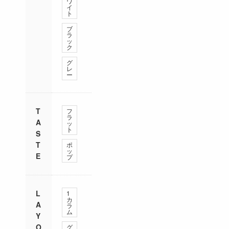
ワ
イ
ト
ブ
ラ
ッ
ク
グ
レ
ー
T
フ
ラ
A
ッ
ト
S
T
ポ
ッ
E
プ
L
1
カ
A
ラ
ム
Y
O
グ