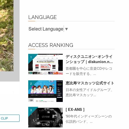
LANGUAGE
Select Language
▼
ACCESS RANKING
ディスクユニオン･オンライ
ンショップ｜diskunion.n...
首都圏を中心に音楽CDやレコ
ードを販売する、...
恵比寿マスカッツ公式サイト
日本の女性アイドルグループ、
恵比寿マスカッツ...
[ EX-ANS ]
'90年代インディーズシーンの
CLIP
伝説的バンド、...