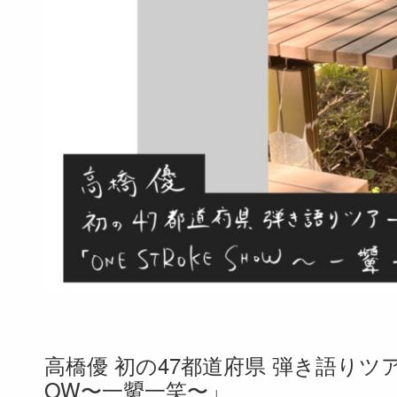
高橋優 初の47都道府県 弾き語りツアー 2
OW〜一顰一笑〜」