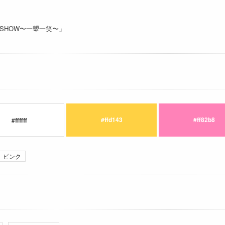
KE SHOW〜一顰一笑〜」
#ffd143
#ff82b8
#ffffff
ピンク