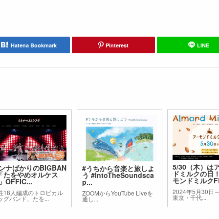
Hatena Bookmark
Pinterest
LINE
5/30（木）は
ンナばかりのBIGBAN
#うちから音楽と旅しよ
ドミルクの日
「たをやめオルケス
う #IntoTheSoundsca
モンドミルクFE.
OFFIC...
p...
2024年5月30日
性18人編成のトロピカル
ZOOMからYouTube Liveを
東京・千代...
ッグバンド、たを...
通し...