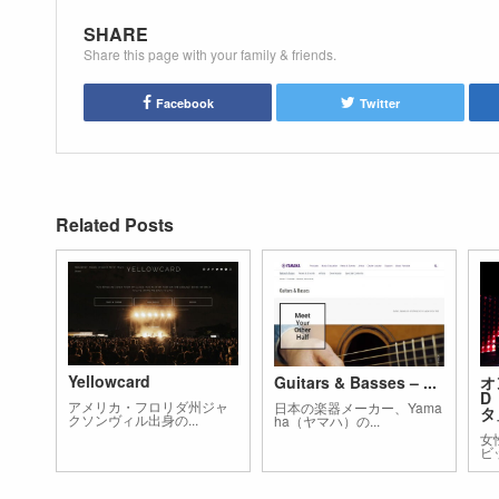
SHARE
Share this page with your family & friends.
Facebook
Twitter
Related Posts
Yellowcard
Guitars & Basses – ...
オ
D
アメリカ・フロリダ州ジャ
日本の楽器メーカー、Yama
タ」
クソンヴィル出身の...
ha（ヤマハ）の...
女
ビ