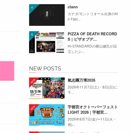
clann
カナダ/モントリオール出身のKi
n Fabl...
PIZZA OF DEATH RECORD
S | ピザオブデ...
Hi-STANDARDの横山健氏が設
立したレ...
NEW POSTS
氣志團万博2026
2026年11月7日(土)・8日(日)に
千...
宇都宮オクトーバーフェスト
LIGHT 2026 | 宇都宮...
2026年8月7日(金)〜11日(火・
祝)...