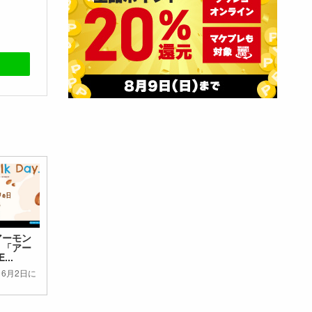
アーモン
！「アー
..
～6月2日に