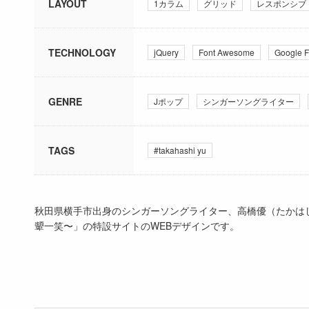
LAYOUT
1カラム
グリッド
レスポンシブ
TECHNOLOGY
jQuery
Font Awesome
Google F
GENRE
Jポップ
シンガーソングライター
TAGS
#takahashi yu
秋田県横手市出身のシンガーソングライター、高橋優（たかはし ゆう）
顰一笑〜」の特設サイトのWEBデザインです。