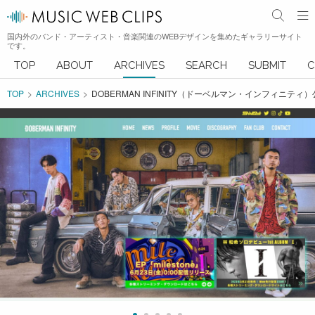
国内外のバンド・アーティスト・音楽関連のWEBデザインを集めたギャラリーサイト
です。
TOP
ABOUT
ARCHIVES
SEARCH
SUBMIT
C
TOP
ARCHIVES
DOBERMAN INFINITY（ドーベルマン・インフィニテ