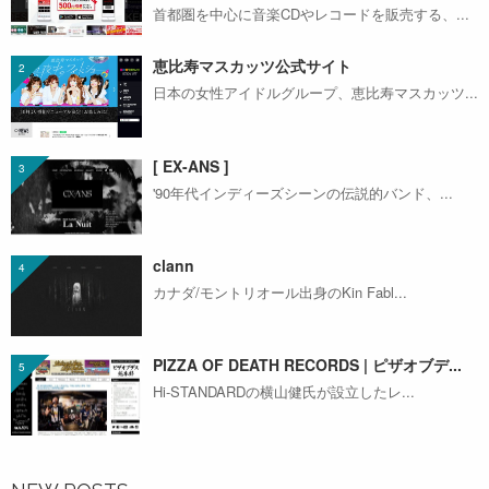
首都圏を中心に音楽CDやレコードを販売する、...
恵比寿マスカッツ公式サイト
日本の女性アイドルグループ、恵比寿マスカッツ...
[ EX-ANS ]
'90年代インディーズシーンの伝説的バンド、...
clann
カナダ/モントリオール出身のKin Fabl...
PIZZA OF DEATH RECORDS | ピザオブデ...
Hi-STANDARDの横山健氏が設立したレ...