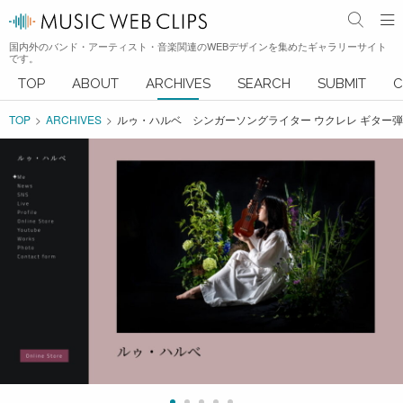
国内外のバンド・アーティスト・音楽関連のWEBデザインを集めたギャラリーサイト
です。
TOP
ABOUT
ARCHIVES
SEARCH
SUBMIT
C
TOP
ARCHIVES
ルゥ・ハルベ シンガーソングライター ウクレレ ギター弾き語り 