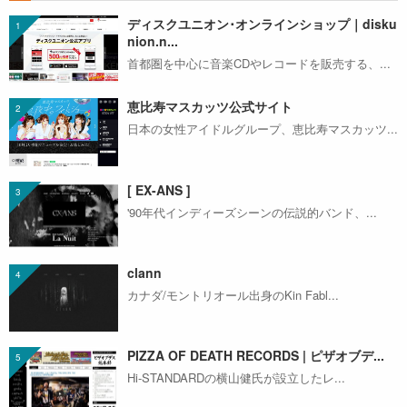
ディスクユニオン･オンラインショップ｜disku
nion.n...
首都圏を中心に音楽CDやレコードを販売する、...
恵比寿マスカッツ公式サイト
日本の女性アイドルグループ、恵比寿マスカッツ...
[ EX-ANS ]
'90年代インディーズシーンの伝説的バンド、...
clann
カナダ/モントリオール出身のKin Fabl...
PIZZA OF DEATH RECORDS | ピザオブデ...
Hi-STANDARDの横山健氏が設立したレ...