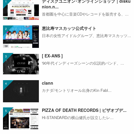
ディスクユニオン･オンラインショップ｜disku
nion.n...
首都圏を中心に音楽CDやレコードを販売する、...
恵比寿マスカッツ公式サイト
日本の女性アイドルグループ、恵比寿マスカッツ...
[ EX-ANS ]
'90年代インディーズシーンの伝説的バンド、...
clann
カナダ/モントリオール出身のKin Fabl...
PIZZA OF DEATH RECORDS | ピザオブデ...
Hi-STANDARDの横山健氏が設立したレ...