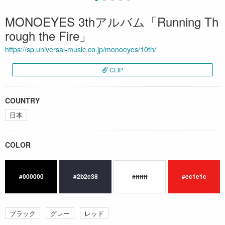
MONOEYES 3thアルバム「Running Th
rough the Fire」
https://sp.universal-music.co.jp/monoeyes/10th/
CLIP
COUNTRY
日本
COLOR
#000000
#2b2e38
#ec1e1c
#ffffff
ブラック
グレー
レッド