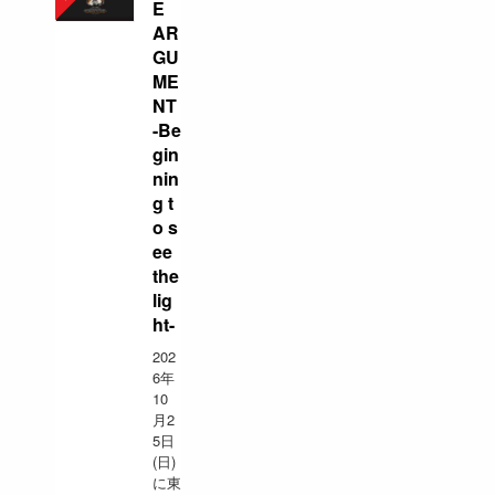
E
AR
GU
ME
NT
-Be
gin
nin
g t
o s
ee
the
lig
ht-
202
6年
10
月2
5日
(日)
に東