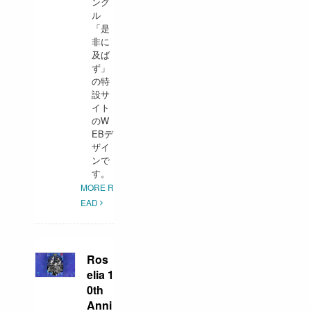
ング
ル
「是
非に
及ば
ず」
の特
設サ
イト
のW
EBデ
ザイ
ンで
す。
...
MORE R
EAD
Ros
elia 1
0th
Anni