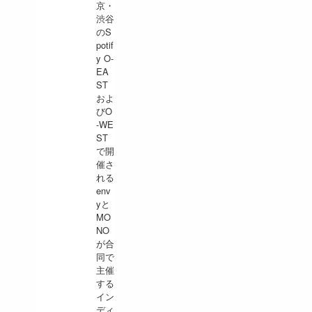
京・
渋谷
のS
potif
y O-
EA
ST
およ
びO
-WE
ST
で開
催さ
れる
env
yと
MO
NO
が合
同で
主催
する
イン
ディ