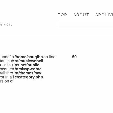
TOP
ABOUT
ARCHIV
サイトです。
 undefin
/home/asugiha
on line
50
tant sub
ra/musicwebcli
s - assu
ps.net/public_
bconten
html/wp-conte
 will thro
nt/themes/mw
or in a f
c/category.php
rsion of