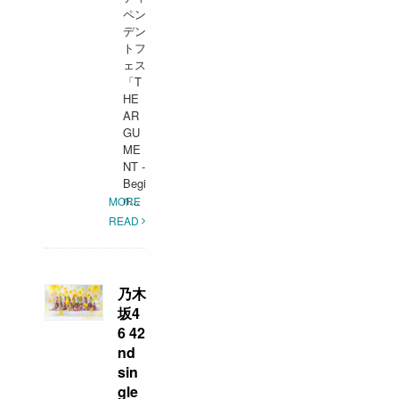
ペン
デン
トフ
ェス
「T
HE
AR
GU
ME
NT -
Begi
n...
MORE
READ
乃木
坂4
6 42
nd
sin
gle