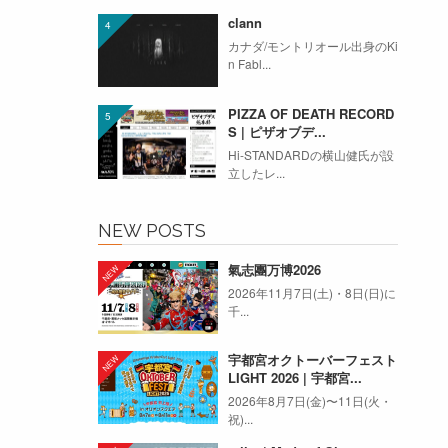
clann
カナダ/モントリオール出身のKi
n Fabl...
PIZZA OF DEATH RECORD
S | ピザオブデ...
Hi-STANDARDの横山健氏が設
立したレ...
NEW POSTS
氣志團万博2026
2026年11月7日(土)・8日(日)に
千...
宇都宮オクトーバーフェスト
LIGHT 2026 | 宇都宮...
2026年8月7日(金)〜11日(火・
祝)...