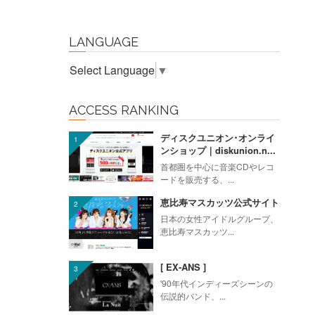
LANGUAGE
Select Language
▼
ACCESS RANKING
ディスクユニオン･オンライ
ンショップ｜diskunion.n...
首都圏を中心に音楽CDやレコ
ードを販売する、...
恵比寿マスカッツ公式サイト
日本の女性アイドルグループ、
恵比寿マスカッツ...
[ EX-ANS ]
'90年代インディーズシーンの
伝説的バンド、...