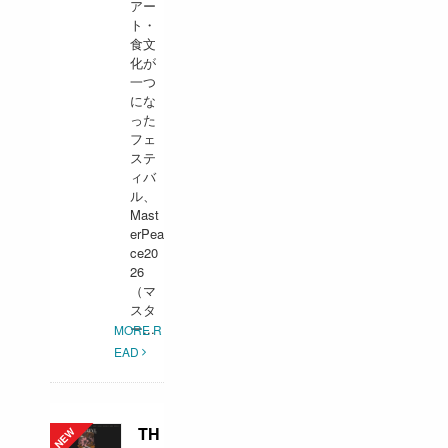
アー
ト・
食文
化が
一つ
にな
った
フェ
ステ
ィバ
ル、
Mast
erPea
ce20
26
（マ
スタ
ー...
MORE R
EAD
TH