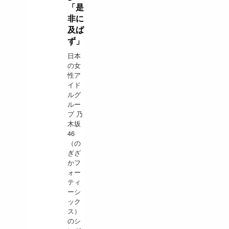
「是
非に
及ば
ず」
日本
の女
性ア
イド
ルグ
ルー
プ 乃
木坂
46
（の
ぎざ
かフ
ォー
ティ
ーシ
ック
ス）
のシ