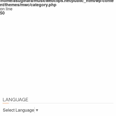
/home/asugihara/musicwebclips.net/public_html/wp-conte
nt/themes/mwc/category.php
on line
50
LANGUAGE
Select Language
▼