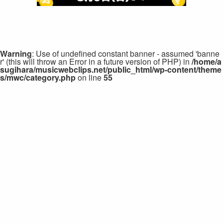
Warning
: Use of undefined constant banner - assumed 'banne
r' (this will throw an Error in a future version of PHP) in
/home/a
sugihara/musicwebclips.net/public_html/wp-content/theme
s/mwc/category.php
on line
55