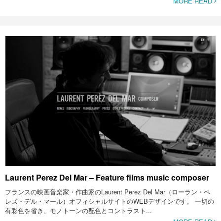
MORE READ
Laurent Perez Del Mar – Feature films music composer
フランスの映画音楽家・作曲家のLaurent Perez Del Mar（ローラン・ペ
レズ・デル・マール）オフィシャルサイトのWEBデザインです。 一切の
有彩色を省き、モノトーンの配色とコントラスト...